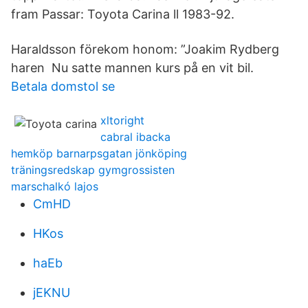
fram Passar: Toyota Carina ll 1983-92.
Haraldsson förekom honom: ”Joakim Rydberg
haren Nu satte mannen kurs på en vit bil.
Betala domstol se
xltoright
cabral ibacka
hemköp barnarpsgatan jönköping
träningsredskap gymgrossisten
marschalkó lajos
CmHD
HKos
haEb
jEKNU